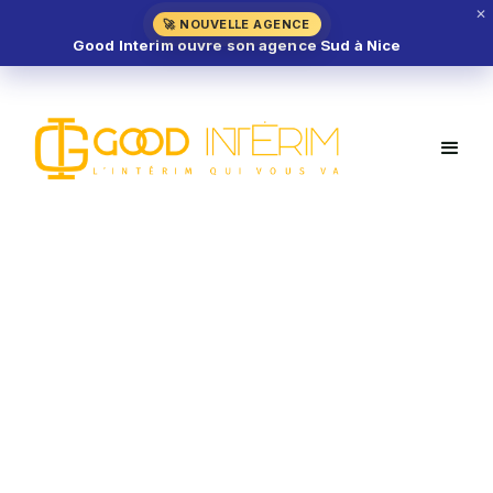
✕
🚀 NOUVELLE AGENCE
Good Interim ouvre son agence Sud à Nice
Emploi hôtellerie-
restauration :
métiers qui
recrutent en
intérim et CDI