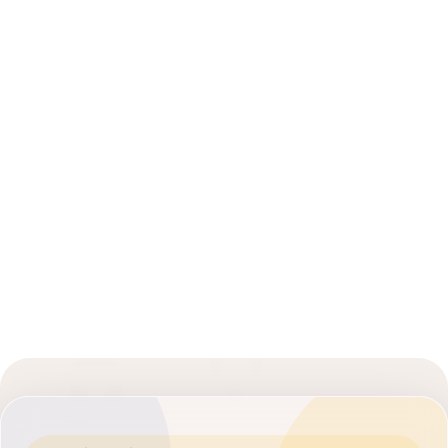
Combien gagne un boucher en 2026 ?
Salaire débutant, confirmé, chef boucher,
en grande distribution ou artisanat. Grilles,
primes et salaire en intérim.
Lire plus
Tous voir