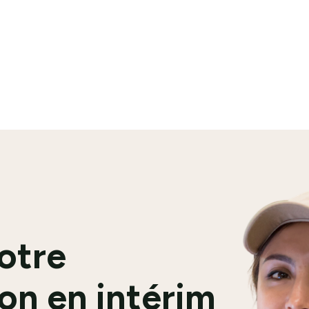
offre →
Voir l'offre →
Voir plus d'offres (590 res
votre
on en intérim