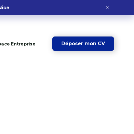
Nice
✕
Déposer mon CV
pace Entreprise
 · HÔTELLERIE
ploi en