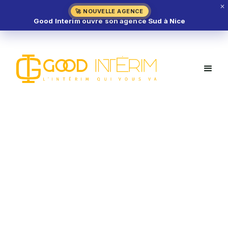
✕
🚀 NOUVELLE AGENCE
Good Interim ouvre son agence Sud à Nice
En savoir plus sur
le métier
d'intérimaire de
Découvrez en détail chaque métier : Missions,
compétences et opportunités en intérim !