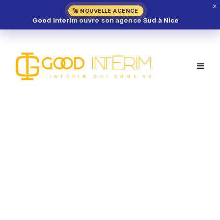
✕
🚀 NOUVELLE AGENCE
Good Interim ouvre son agence Sud à Nice
En savoir plus sur
le métier
d'intérimaire de
Découvrez en détail chaque métier : Missions,
compétences et opportunités en intérim !