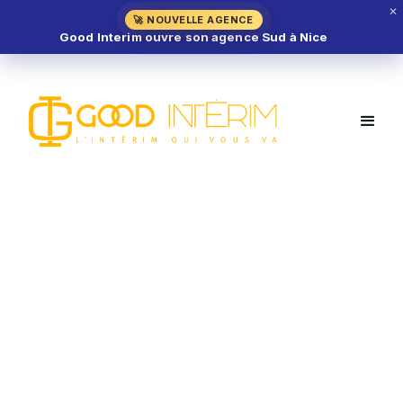
✕
🚀 NOUVELLE AGENCE
Good Interim ouvre son agence Sud à Nice
En savoir plus sur
le métier
d'intérimaire de
Découvrez en détail chaque métier : Missions,
compétences et opportunités en intérim !