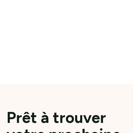
Pâtissier H/F – Créteil (94)
MÉTIER DE BOUCHE
VAL-DE-MARNE
INTERIM OU CDI
En savoir plus
Prêt à trouver