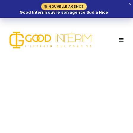
✕
🚀 NOUVELLE AGENCE
Good Interim ouvre son agence Sud à Nice
Vendeur Charcuterie H/F –
Mandelieu-la-Napoule (06)