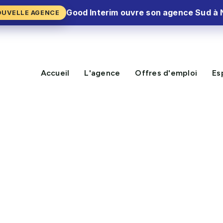
Good Interim ouvre son agence Sud à 
OUVELLE AGENCE
Accueil
L'agence
Offres d'emploi
Es
NOUVELLE MISSION
DISPONIBLE !
H/F – Nogent-sur-Oise
CV Express⚡