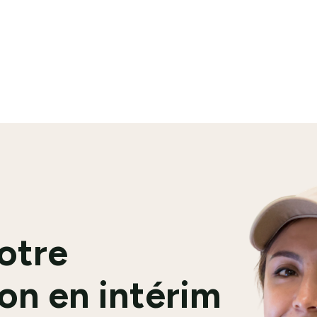
En savoir plus
votre
on en intérim