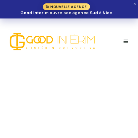
✕
🚀 NOUVELLE AGENCE
Good Interim ouvre son agence Sud à Nice
Chef de Cuisine H/F – Paris (75)
RESTAURATION