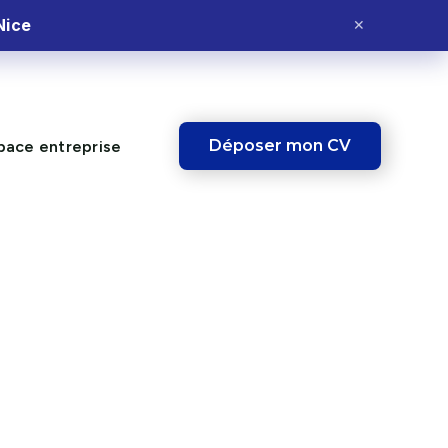
Nice
✕
Déposer mon CV
pace entreprise
 : guide complet
n 2026