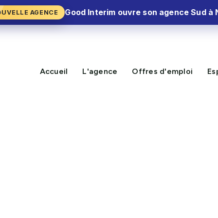
Good Interim ouvre son agence Sud à 
OUVELLE AGENCE
Accueil
L'agence
Offres d'emploi
Es
 en intérim ou en CDD
emprunter sans CDI e