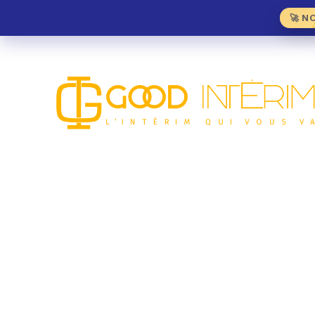
🚀 N
Obtenir un prêt
pour 