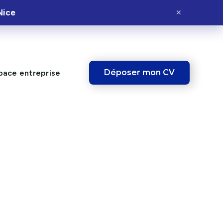
Nice
✕
Déposer mon CV
pace entreprise
onnier : Intérim