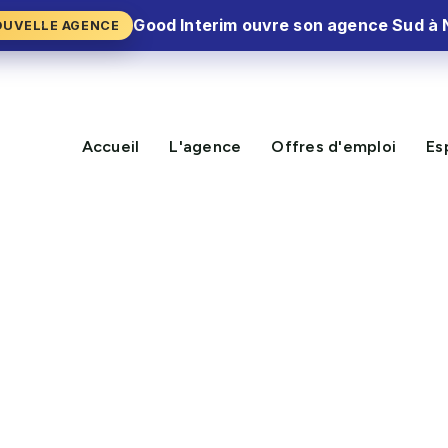
Good Interim ouvre son agence Sud à 
OUVELLE AGENCE
Accueil
L'agence
Offres d'emploi
Es
NOUVELLE MISSION DISPON
H/F – Antibes (06)
CV Express⚡