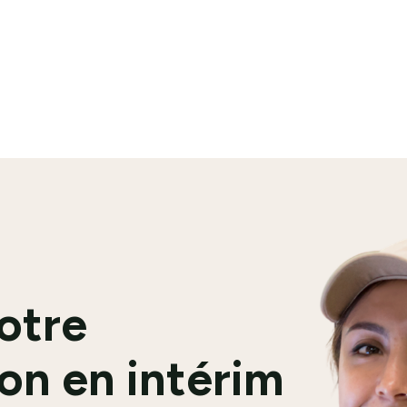
En savoir plus
votre
on en intérim