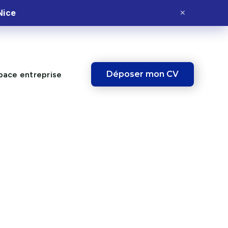
Nice
✕
Déposer mon CV
pace entreprise
IBLE !
Ce poste vous
intéresse ?
Postulez dès maintenant et fais