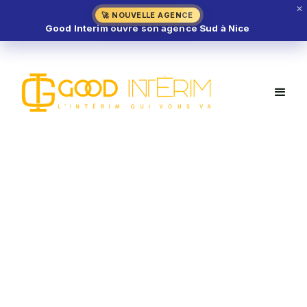
✕
🚀 NOUVELLE AGENCE
Good Interim ouvre son agence Sud à Nice
Vendeur Fromager H/F – Val-de-
Marne (94)