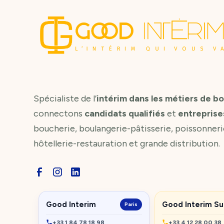
Spécialiste de l’
intérim dans les métiers de b
connectons
candidats qualifiés
et
entreprise
boucherie, boulangerie-pâtisserie, poissonneri
hôtellerie-restauration et grande distribution.
Good Interim
Good Interim S
Paris
+33 1 84 78 18 98
+33 4 12 28 00 38