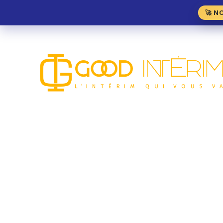
🚀 N
Poissonnier H/F – Me
MÉTIER DE BOUCHE