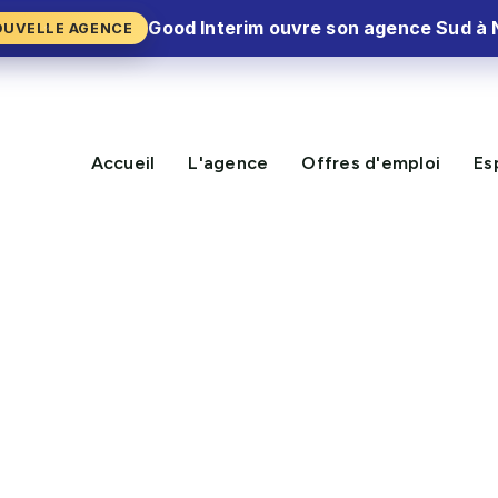
Good Interim ouvre son agence Sud à 
OUVELLE AGENCE
Accueil
L'agence
Offres d'emploi
Es
NOUVELLE MISSION DISPON
nton (06)
CV Express⚡