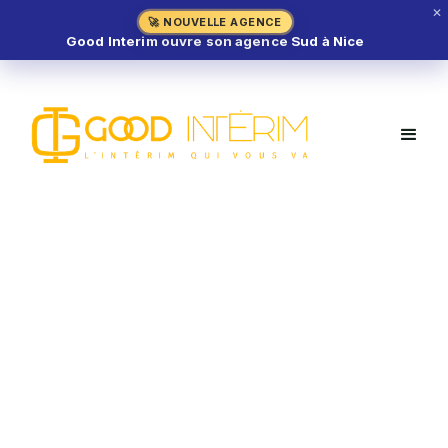
✕
🚀 NOUVELLE AGENCE
Good Interim ouvre son agence Sud à Nice
Poissonnier H/F – Mandelieu-la-
Napoule (06)