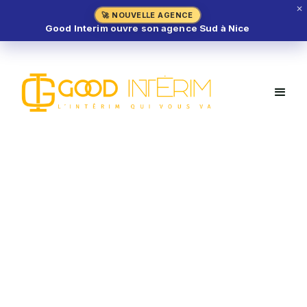
✕
🚀 NOUVELLE AGENCE
Good Interim ouvre son agence Sud à Nice
Poissonnier H/F – Creil (60)
MÉTIER DE BOUCHE