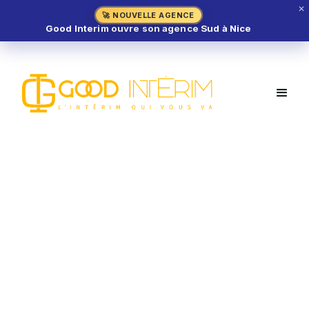
✕
🚀 NOUVELLE AGENCE
Good Interim ouvre son agence Sud à Nice
Poissonnier H/F – Carros (06)
MÉTIER DE BOUCHE