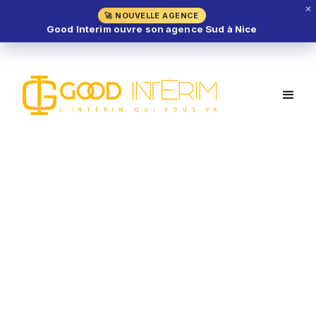
✕
🚀 NOUVELLE AGENCE
Good Interim ouvre son agence Sud à Nice
Hôtesse d'accueil H/F – Roissy-
en-France (95)