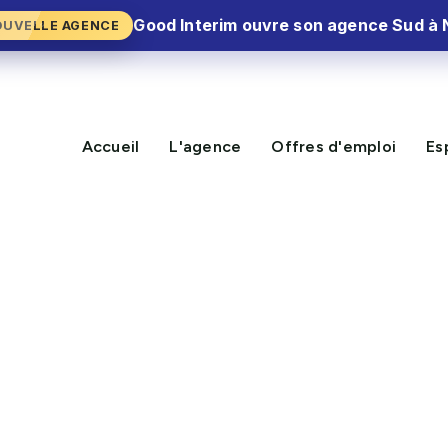
Good Interim ouvre son agence Sud à 
OUVELLE AGENCE
Accueil
L'agence
Offres d'emploi
Es
NOUVELLE MISSION
DISPONIBLE !
 H/F – Mandelieu-la-
CV Express⚡