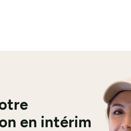
En savoir plus
votre
on en intérim