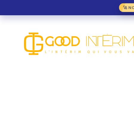
🚀 N
Employé Libre Service
Napoule (06)
GRANDE DISTRIBUTION