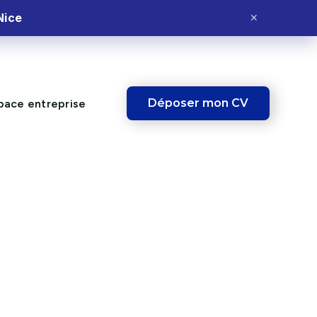
Nice
✕
Déposer mon CV
pace entreprise
Ce poste vous
intéresse ?
Postulez dès maintenant et fais