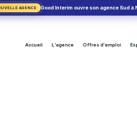
Good Interim ouvre son agence Sud à 
OUVELLE AGENCE
Accueil
L'agence
Offres d'emploi
Es
NOUVELLE MISSION DISPON
delieu-la-Napoule (06)
CV Express⚡