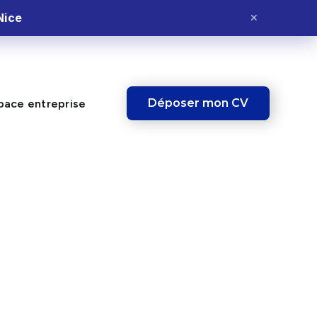
Nice
✕
Déposer mon CV
pace entreprise
IBLE !
Ce poste vous
intéresse ?
Postulez dès maintenant et fais