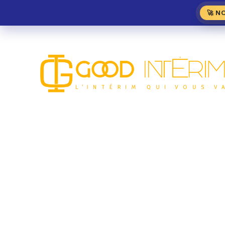
🚀 N
Boulanger H/F – Man
MÉTIER DE BOUCHE