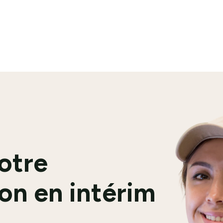
En savoir plus
votre
on en intérim