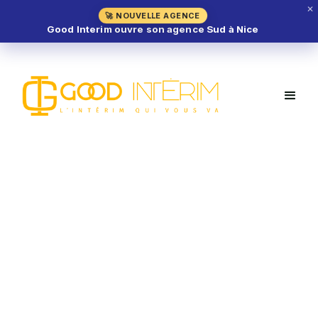
✕
🚀 NOUVELLE AGENCE
Good Interim ouvre son agence Sud à Nice
Serveur H/F – Roissy-en-France
(95)