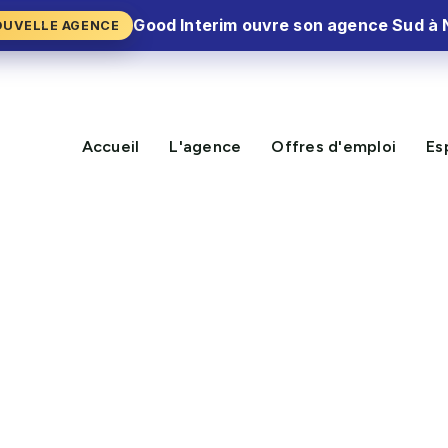
Good Interim ouvre son agence Sud à 
OUVELLE AGENCE
Accueil
L'agence
Offres d'emploi
Es
NOUVELLE MISSION DISPON
y-en-France (95)
CV Express⚡