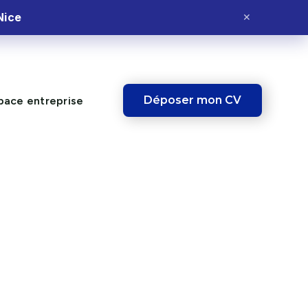
Nice
✕
Déposer mon CV
pace entreprise
IBLE !
Ce poste vous
intéresse ?
Postulez dès maintenant et fais