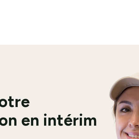
En savoir plus
votre
on en intérim