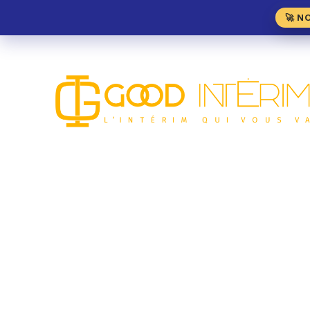
🚀 N
Plongeur H/F – Roiss
RESTAURATION