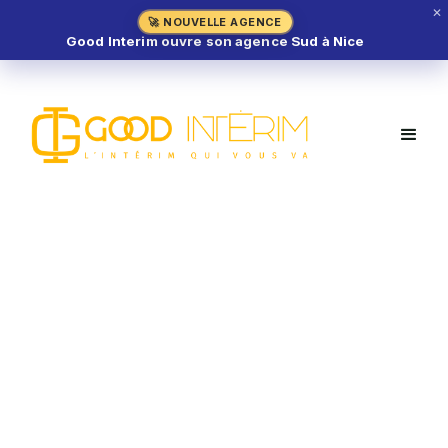
✕
🚀 NOUVELLE AGENCE
Good Interim ouvre son agence Sud à Nice
Pâtissier H/F – Mandelieu-la-
Napoule (06)