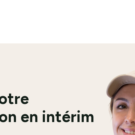
En savoir plus
votre
on en intérim