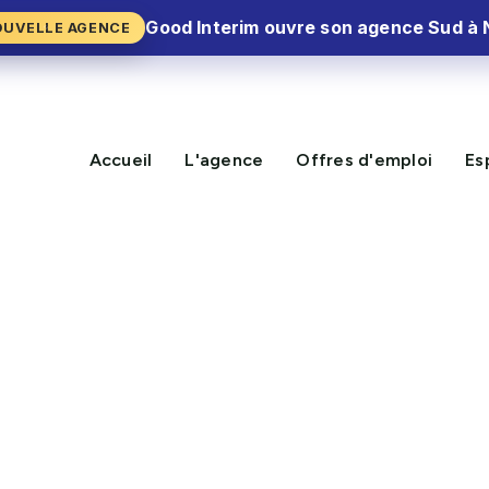
Good Interim ouvre son agence Sud à 
OUVELLE AGENCE
Accueil
L'agence
Offres d'emploi
Es
NOUVELLE MISSION DISPON
s (77)
CV Express⚡