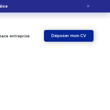
Nice
✕
Déposer mon CV
pace entreprise
IBLE !
Ce poste vous
intéresse ?
Postulez dès maintenant et fais