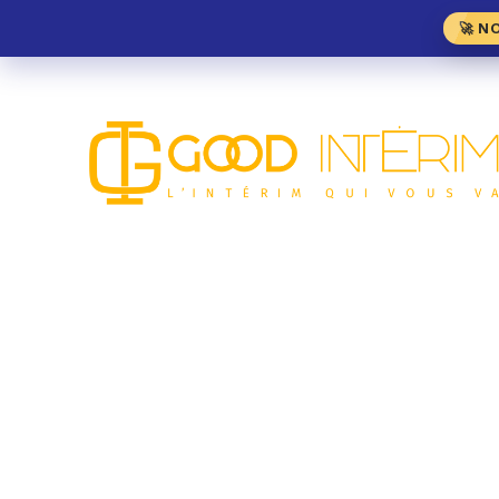
🚀 N
Pâtissier H/F – Chelle
MÉTIER DE BOUCHE