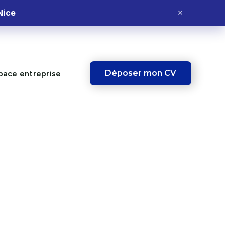
Nice
✕
Déposer mon CV
pace entreprise
IBLE !
Ce poste vous
intéresse ?
Postulez dès maintenant et fais