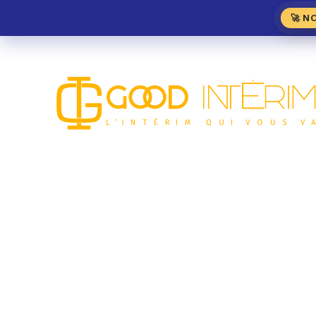
🚀 N
Bagagiste H/F – Paris
HÔTELLERIE