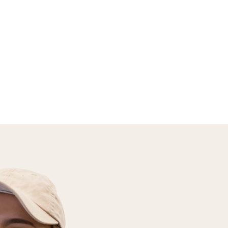
VAL-DE-MARNE
INTERIM OU CDI
En savoir plus