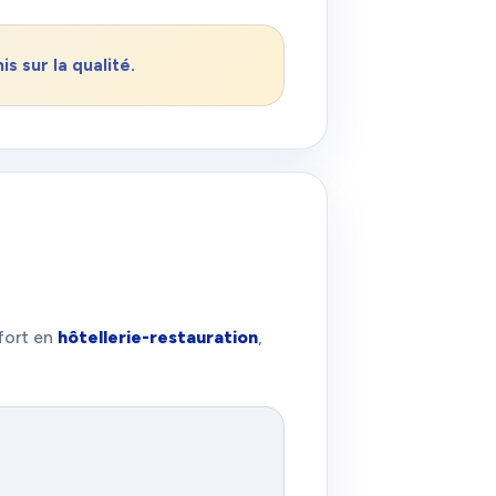
s sur la qualité.
fort en
hôtellerie-restauration
,