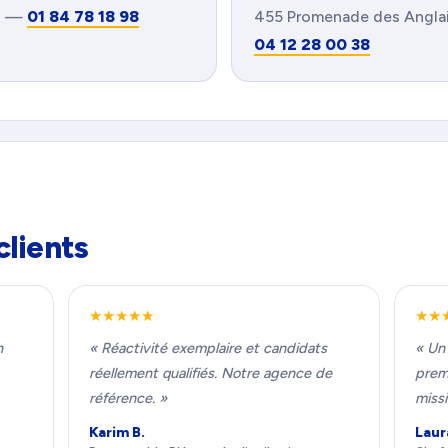
is —
01 84 78 18 98
455 Promenade des Angla
04 12 28 00 38
clients
★★★★★
★★
h
« Réactivité exemplaire et candidats
« Un
réellement qualifiés. Notre agence de
premi
référence. »
missi
Karim B.
Laur